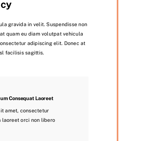
icy
la gravida in velit. Suspendisse non
ec at quam eu diam volutpat vehicula
consectetur adipiscing elit. Donec at
facilisis sagittis.
tum Consequat Laoreet
it amet, consectetur
n laoreet orci non libero