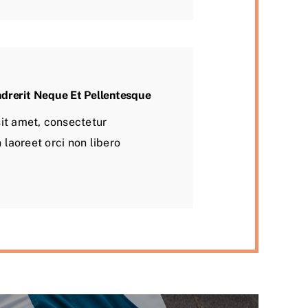
ndrerit Neque Et Pellentesque
it amet, consectetur
n laoreet orci non libero