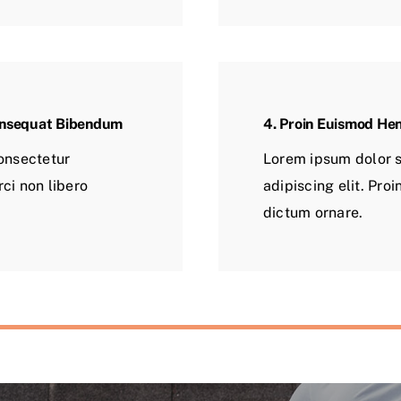
onsequat Bibendum
4. Proin Euismod He
onsectetur
Lorem ipsum dolor s
rci non libero
adipiscing elit. Proi
dictum ornare.