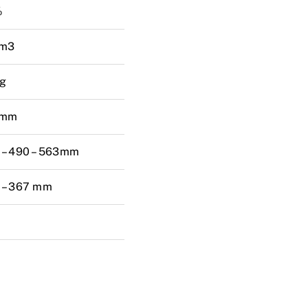
%
0m3
g
0mm
 – 490 – 563mm
 – 367 mm