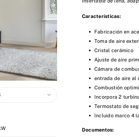
Insertable de leña, ada
Características:
Fabricación en ace
Toma de aire exteri
Cristal cerámico
Ajuste de aire prim
Cámara de combust
entrada de aire al 
Combustión optimi

Incorpora 2 turbin
Termostato de seg
Incluido marco 4 l
kW
Documentos: